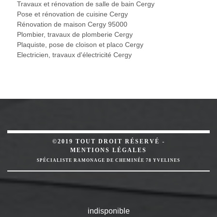
Travaux et rénovation de salle de bain Cergy
Pose et rénovation de cuisine Cergy
Rénovation de maison Cergy 95000
Plombier, travaux de plomberie Cergy
Plaquiste, pose de cloison et placo Cergy
Electricien, travaux d'électricité Cergy
©2019 TOUT DROIT RÉSERVÉ -
MENTIONS LÉGALES
SPÉCIALISTE RAMONAGE DE CHEMINÉE 78 YVELINES
indisponible