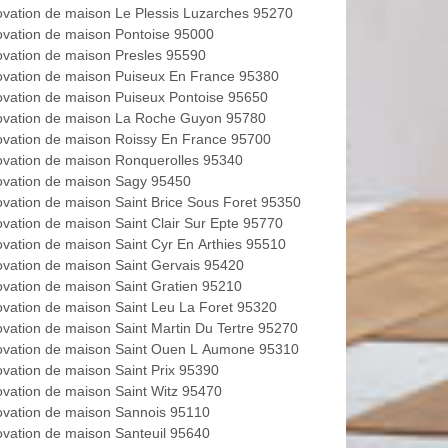
vation de maison Le Plessis Luzarches 95270
vation de maison Pontoise 95000
vation de maison Presles 95590
vation de maison Puiseux En France 95380
vation de maison Puiseux Pontoise 95650
vation de maison La Roche Guyon 95780
vation de maison Roissy En France 95700
vation de maison Ronquerolles 95340
vation de maison Sagy 95450
vation de maison Saint Brice Sous Foret 95350
vation de maison Saint Clair Sur Epte 95770
vation de maison Saint Cyr En Arthies 95510
vation de maison Saint Gervais 95420
vation de maison Saint Gratien 95210
vation de maison Saint Leu La Foret 95320
vation de maison Saint Martin Du Tertre 95270
vation de maison Saint Ouen L Aumone 95310
vation de maison Saint Prix 95390
vation de maison Saint Witz 95470
vation de maison Sannois 95110
vation de maison Santeuil 95640