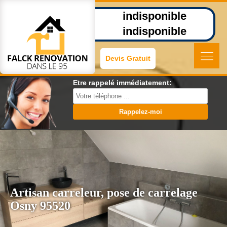
indisponible
indisponible
Devis Gratuit
Etre rappelé immédiatement:
Artisan carreleur, pose de carrelage
Osny 95520