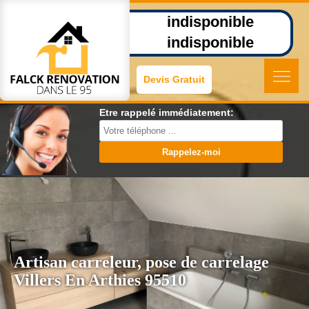
indisponible
indisponible
Devis Gratuit
Etre rappelé immédiatement:
Artisan carreleur, pose de carrelage
Villers En Arthies 95510