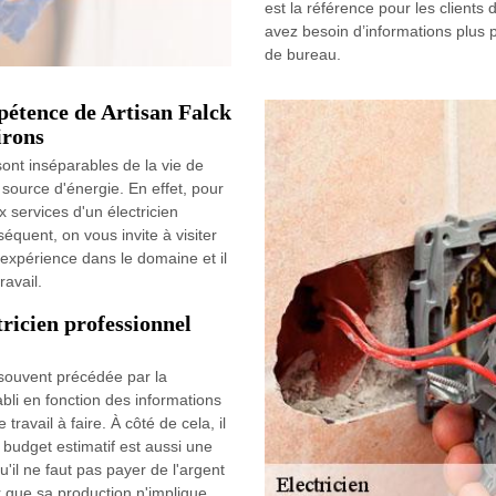
est la référence pour les client
avez besoin d’informations plus 
de bureau.
mpétence de Artisan Falck
irons
sont inséparables de la vie de
ource d'énergie. En effet, pour
x services d'un électricien
équent, on vous invite à visiter
d'expérience dans le domaine et il
ravail.
tricien professionnel
 souvent précédée par la
bli en fonction des informations
 travail à faire. À côté de cela, il
 budget estimatif est aussi une
u'il ne faut pas payer de l'argent
r que sa production n'implique