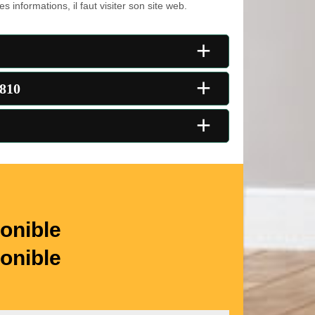
s informations, il faut visiter son site web.
+
+
5810
+
onible
onible