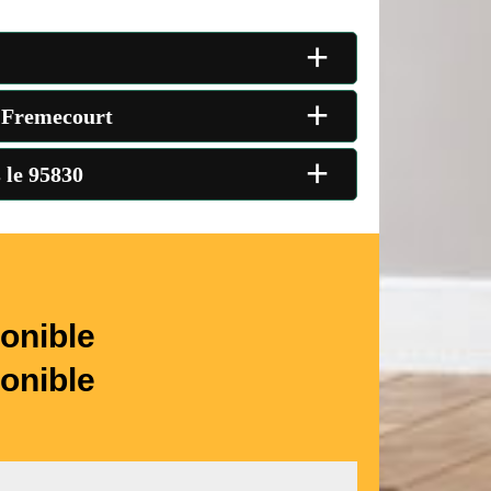
+
+
de Fremecourt
+
 le 95830
onible
onible