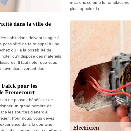
missions comme le remplacement 
plus, appelez-la !
icité dans la ville de
s des habitations doivent songer à
a possibilité de faire appel à une
chez qu'il a la possibilité de
si noter qu'il dispose des matériels
lessures. Il faut noter que vous
 subventions venant des
 Falck pour les
e de Fremecourt
tion de pouvoir bénéficier de
onctionner un grand nombre de
lace les sources d'énergie
ctricien. Pour nous, vous devez
d'expérience dans le domaine.
 de cela, il propose une meilleure