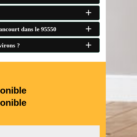
+
+
sancourt dans le 95550
+
virons ?
onible
onible