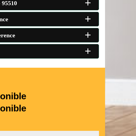
+
e 95510
+
ence
+
erence
+
onible
onible