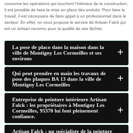
concerne les opérations qui touchent l'intérieur de la construction,
il est possible de faire la mise en place des enduits. Pour faire le
travail, il est nécessaire de faire appel à un professionnel dans le
secteur. En effet, on vous propose le service de Artisan Falck qui
est un artisan reconnu pour la qualité de ses tâches.
La pose de placo dans la maison dans la
+
ville de Montigny Les Cormeilles et ses
environs
Qui peut prendre en main les travaux de
+
pose des plaques BA 13 dans la ville de
Montigny Les Cormeilles
Entreprise de peinture intérieure Artisan
Falck : les propriétaires à Montigny Les
+
Cormeilles, 95370 lui font pleinement
confiance.
Artisan Falck : un spécialiste de la peinture