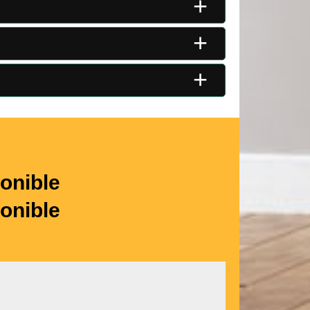
+
+
+
onible
onible