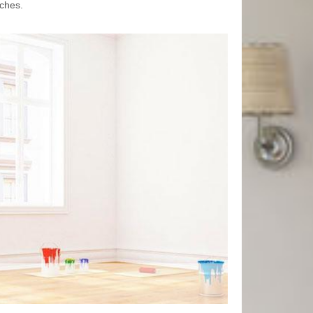
âches.