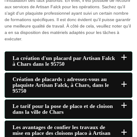
l'installation des faux plafonds. En effet, il est possible de recourir
aux services de Artisan Falck pour les opérations. Sachez qu'il
s'agit d'un plaquiste professionnel ayant suivi un certain nombre
de formations spécifiques. Il est donc évident qu'il puisse garantir
une meilleure qualité de travail. À côté de cela, veuillez noter qu'il
a en sa disposition des matériels adaptés pour les tâches à
exécuter.
+
La création d'un placard par Artisan Falck
à Chars dans le 95750
Création de placards : adressez-vous au
+
plaquiste Artisan Falck, à Chars, dans le
95750
+
Le tarif pour la pose de placo et de cloison
dans la ville de Chars
Les avantages de confier les travaux de
+
mise en place des cloisons placo à Artisan