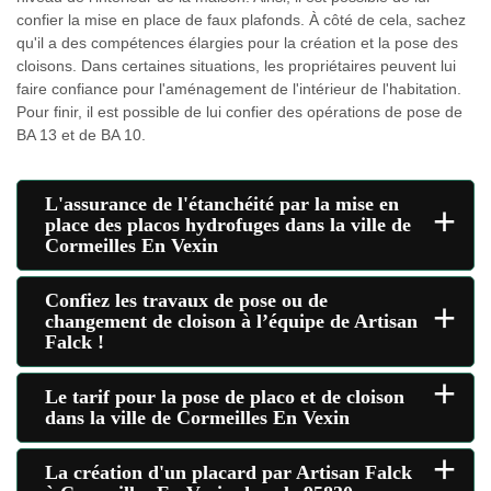
confier la mise en place de faux plafonds. À côté de cela, sachez
qu'il a des compétences élargies pour la création et la pose des
cloisons. Dans certaines situations, les propriétaires peuvent lui
faire confiance pour l'aménagement de l'intérieur de l'habitation.
Pour finir, il est possible de lui confier des opérations de pose de
BA 13 et de BA 10.
L'assurance de l'étanchéité par la mise en
+
place des placos hydrofuges dans la ville de
Cormeilles En Vexin
Confiez les travaux de pose ou de
+
changement de cloison à l’équipe de Artisan
Falck !
+
Le tarif pour la pose de placo et de cloison
dans la ville de Cormeilles En Vexin
+
La création d'un placard par Artisan Falck