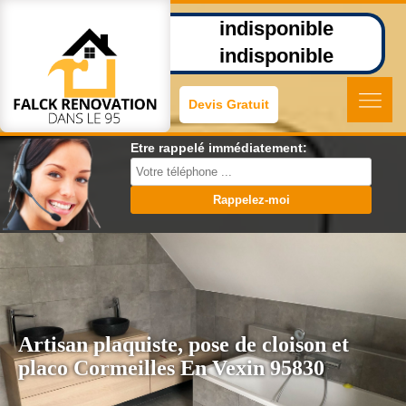
indisponible
indisponible
Devis Gratuit
Etre rappelé immédiatement:
Artisan plaquiste, pose de cloison et
placo Cormeilles En Vexin 95830