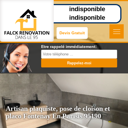
indisponible
indisponible
Devis Gratuit
Etre rappelé immédiatement:
Artisan plaquiste, pose de cloison et
placo Fontenay En Parisis 95190