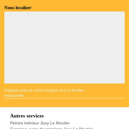
Nous localiser
Plaquiste pose de cloison et placo Jouy Le Moutier
indisponible
Autres services
Peintre intérieur Jouy Le Moutier
Carreleur, pose de carrelage Jouy Le Moutier