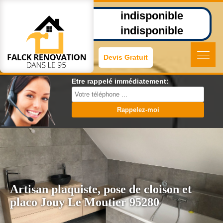
indisponible
indisponible
Devis Gratuit
Etre rappelé immédiatement:
Artisan plaquiste, pose de cloison et
placo Jouy Le Moutier 95280