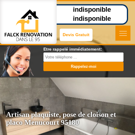
indisponible
indisponible
Devis Gratuit
Etre rappelé immédiatement:
Artisan plaquiste, pose de cloison et
placo Menucourt 95180