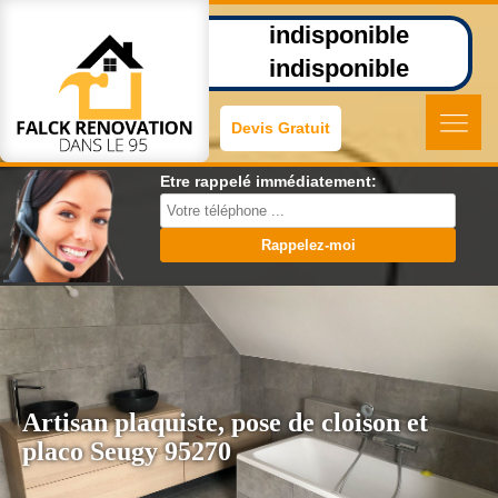
indisponible
indisponible
Devis Gratuit
Etre rappelé immédiatement:
Artisan plaquiste, pose de cloison et
placo Seugy 95270