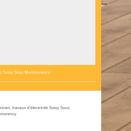
aco Soisy Sous Montmorency
ricien, travaux d'électricité Soisy Sous
tmorency