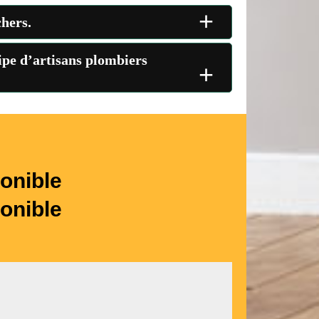
+
chers.
ipe d’artisans plombiers
+
onible
onible