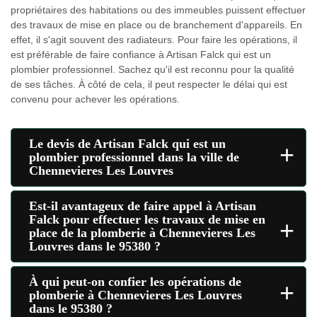
propriétaires des habitations ou des immeubles puissent effectuer
des travaux de mise en place ou de branchement d'appareils. En
effet, il s'agit souvent des radiateurs. Pour faire les opérations, il
est préférable de faire confiance à Artisan Falck qui est un
plombier professionnel. Sachez qu'il est reconnu pour la qualité
de ses tâches. À côté de cela, il peut respecter le délai qui est
convenu pour achever les opérations.
Le devis de Artisan Falck qui est un
+
plombier professionnel dans la ville de
Chennevieres Les Louvres
Est-il avantageux de faire appel à Artisan
Falck pour effectuer les travaux de mise en
+
place de la plomberie à Chennevieres Les
Louvres dans le 95380 ?
À qui peut-on confier les opérations de
+
plomberie à Chennevieres Les Louvres
dans le 95380 ?