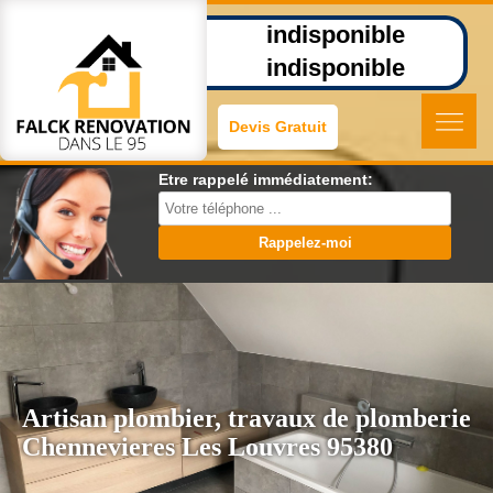
indisponible
indisponible
Devis Gratuit
Etre rappelé immédiatement:
Artisan plombier, travaux de plomberie
Chennevieres Les Louvres 95380