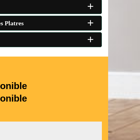
+
+
s Platres
+
onible
onible