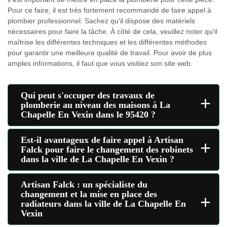
Pour ce faire, il est très fortement recommandé de faire appel à
plombier professionnel. Sachez qu'il dispose des matériels
nécessaires pour faire la tâche. À côté de cela, veuillez noter qu'il
maîtrise les différentes techniques et les différentes méthodes
pour garantir une meilleure qualité de travail. Pour avoir de plus
amples informations, il faut que vous visitiez son site web.
Qui peut s'occuper des travaux de
+
plomberie au niveau des maisons à La
Chapelle En Vexin dans le 95420 ?
Est-il avantageux de faire appel à Artisan
+
Falck pour faire le changement des robinets
dans la ville de La Chapelle En Vexin ?
Artisan Falck : un spécialiste du
changement et la mise en place des
+
radiateurs dans la ville de La Chapelle En
Vexin