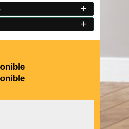
+
e
+
onible
onible