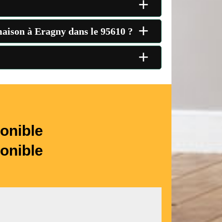
+
+
 maison à Eragny dans le 95610 ?
+
onible
onible