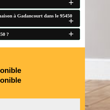
+
a maison à Gadancourt dans le 95450
+
+
450 ?
onible
onible