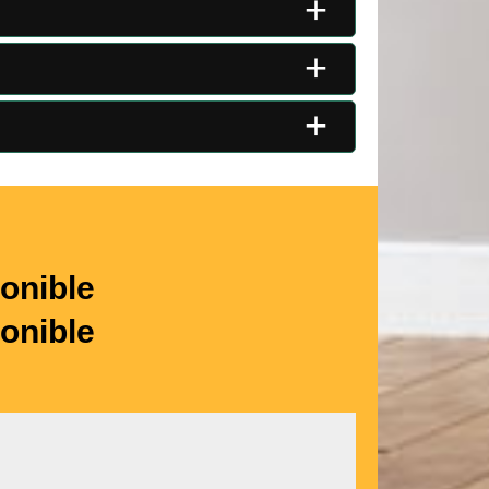
+
+
+
onible
onible