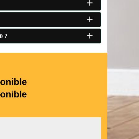
+
+
+
0 ?
onible
onible