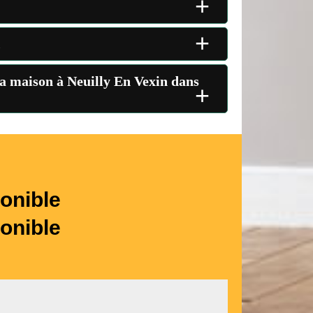
+
+
.
 la maison à Neuilly En Vexin dans
+
onible
onible