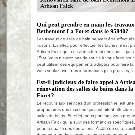
Qui peut prendre en main les travaux 
Bethemont La Foret dans le 95840?
Les travaux de salle de bain peuvent être effectué
raisons. En effet, pour effectuer les tâches, il est p
Artisan Falck qui a suivi des formations spécifique
l'État. Vous n'aurez pas de soucis à vous faire pour 
peut utiliser des équipements adaptés pour faire la t
vous voulez avoir des informations plus précises, v
Est-il judicieux de faire appel à Artis
rénovation des salles de bains dans la
Foret?
Le recours aux services d'un professionnel est une
propriétaires des maisons qui souhaitent effectuer
salles de bains. En effet, nous pouvons vous propose
Artisan Falck qui a suivi des formations spécifiques. 
pour la qualité des opérations. À côté de cela, veuill
demander un devis gratuit et sans engagement.