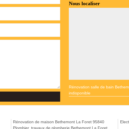
Nous localiser
Rénovation salle de bain Bethem
indisponible
Rénovation de maison Bethemont La Foret 95840
Elect
Plombier, travaux de plomberie Bethemont La Foret