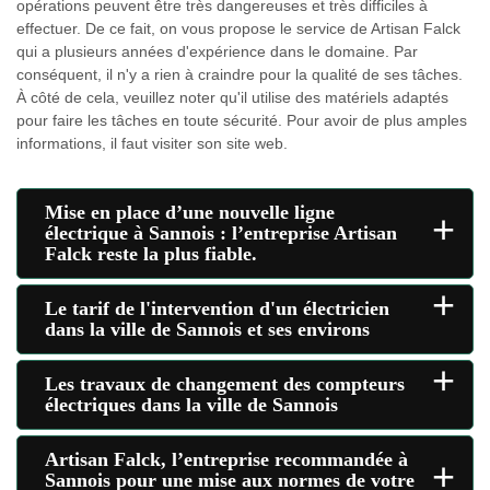
opérations peuvent être très dangereuses et très difficiles à
effectuer. De ce fait, on vous propose le service de Artisan Falck
qui a plusieurs années d'expérience dans le domaine. Par
conséquent, il n'y a rien à craindre pour la qualité de ses tâches.
À côté de cela, veuillez noter qu'il utilise des matériels adaptés
pour faire les tâches en toute sécurité. Pour avoir de plus amples
informations, il faut visiter son site web.
Mise en place d’une nouvelle ligne
+
électrique à Sannois : l’entreprise Artisan
Falck reste la plus fiable.
+
Le tarif de l'intervention d'un électricien
dans la ville de Sannois et ses environs
+
Les travaux de changement des compteurs
électriques dans la ville de Sannois
Artisan Falck, l’entreprise recommandée à
+
Sannois pour une mise aux normes de votre