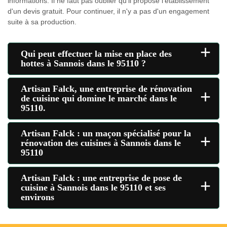
informations. Il ne faut pas oublier qu'il propose l'établissement
d'un devis gratuit. Pour continuer, il n'y a pas d'un engagement
suite à sa production.
+
Qui peut effectuer la mise en place des
hottes à Sannois dans le 95110 ?
Artisan Falck, une entreprise de rénovation
+
de cuisine qui domine le marché dans le
95110.
Artisan Falck : un maçon spécialisé pour la
+
rénovation des cuisines à Sannois dans le
95110
Artisan Falck : une entreprise de pose de
+
cuisine à Sannois dans le 95110 et ses
environs