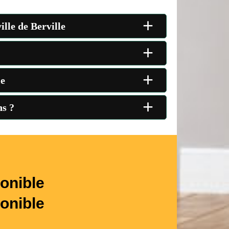
+
ille de Berville
+
+
le
+
ns ?
onible
onible