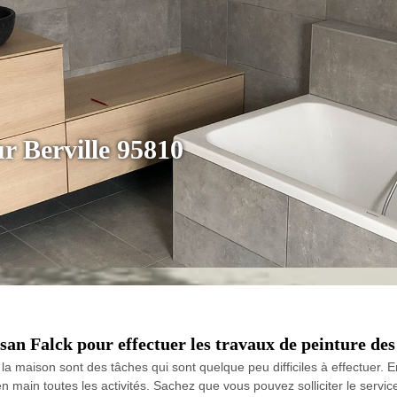
ur Berville 95810
isan Falck pour effectuer les travaux de peinture de
a maison sont des tâches qui sont quelque peu difficiles à effectuer. En 
main toutes les activités. Sachez que vous pouvez solliciter le service