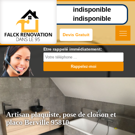
indisponible
indisponible
Devis Gratuit
Etre rappelé immédiatement:
Artisan plaquiste, pose de cloison et
placo Berville 95810