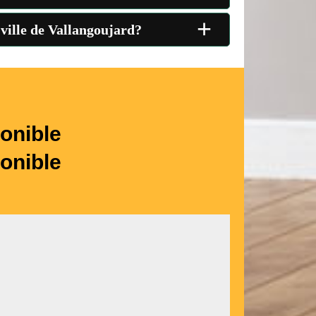
+
 ville de Vallangoujard?
onible
onible