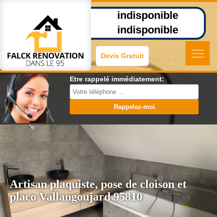
indisponible
indisponible
Devis Gratuit
Etre rappelé immédiatement:
Artisan plaquiste, pose de cloison et
placo Vallangoujard 95810