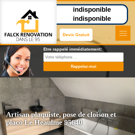
indisponible
indisponible
Devis Gratuit
Etre rappelé immédiatement:
Artisan plaquiste, pose de cloison et
placo Le Heaulme 95640