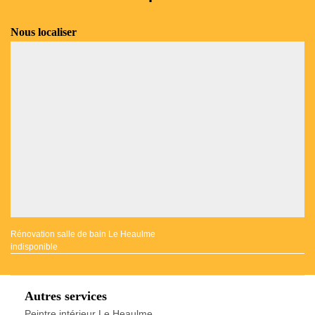
Nous localiser
Rénovation salle de bain Le Heaulme
indisponible
Autres services
Peintre intérieur Le Heaulme