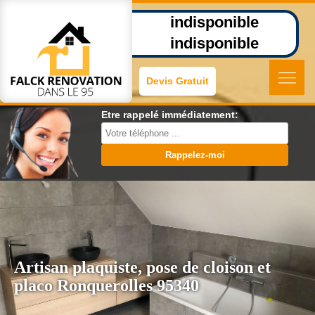
indisponible
indisponible
Devis Gratuit
Etre rappelé immédiatement:
Artisan plaquiste, pose de cloison et
placo Ronquerolles 95340