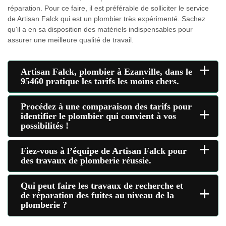
réparation. Pour ce faire, il est préférable de solliciter le service
de Artisan Falck qui est un plombier très expérimenté. Sachez
qu'il a en sa disposition des matériels indispensables pour
assurer une meilleure qualité de travail.
+
Artisan Falck, plombier à Ezanville, dans le
95460 pratique les tarifs les moins chers.
Procédez à une comparaison des tarifs pour
+
identifier le plombier qui convient à vos
possibilités !
+
Fiez-vous à l’équipe de Artisan Falck pour
des travaux de plomberie réussie.
Qui peut faire les travaux de recherche et
+
de réparation des fuites au niveau de la
plomberie ?