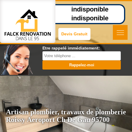
indisponible
indisponible
Devis Gratuit
Etre rappelé immédiatement:
Artisan plombier, travaux de plomberie
Roissy Aeroport Ch De Gau 95700