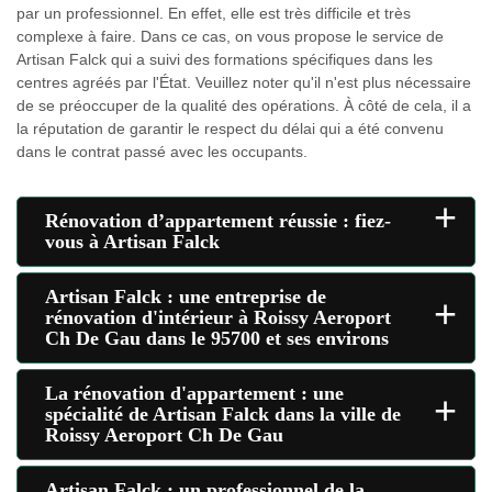
par un professionnel. En effet, elle est très difficile et très
complexe à faire. Dans ce cas, on vous propose le service de
Artisan Falck qui a suivi des formations spécifiques dans les
centres agréés par l'État. Veuillez noter qu'il n'est plus nécessaire
de se préoccuper de la qualité des opérations. À côté de cela, il a
la réputation de garantir le respect du délai qui a été convenu
dans le contrat passé avec les occupants.
+
Rénovation d’appartement réussie : fiez-
vous à Artisan Falck
Artisan Falck : une entreprise de
+
rénovation d'intérieur à Roissy Aeroport
Ch De Gau dans le 95700 et ses environs
La rénovation d'appartement : une
+
spécialité de Artisan Falck dans la ville de
Roissy Aeroport Ch De Gau
Artisan Falck : un professionnel de la