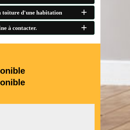
+
a toiture d'une habitation
+
ne à contacter.
onible
onible