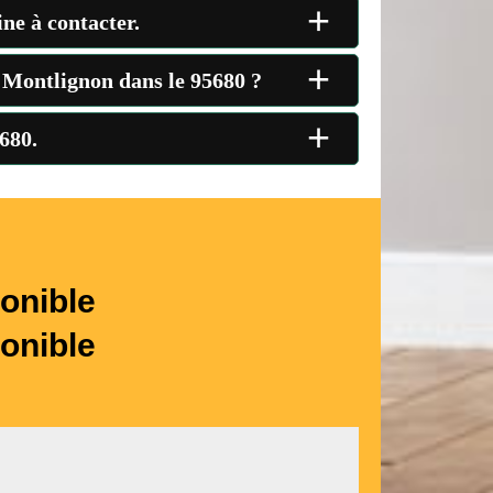
+
ne à contacter.
+
à Montlignon dans le 95680 ?
+
680.
onible
onible