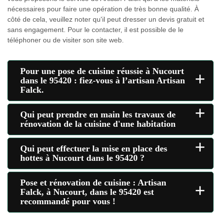
nécessaires pour faire une opération de très bonne qualité. À
côté de cela, veuillez noter qu'il peut dresser un devis gratuit et
sans engagement. Pour le contacter, il est possible de le
téléphoner ou de visiter son site web.
Pour une pose de cuisine réussie à Nucourt
+
dans le 95420 : fiez-vous à l’artisan Artisan
Falck.
+
Qui peut prendre en main les travaux de
rénovation de la cuisine d'une habitation
+
Qui peut effectuer la mise en place des
hottes à Nucourt dans le 95420 ?
Pose et rénovation de cuisine : Artisan
+
Falck, à Nucourt, dans le 95420 est
recommandé pour vous !