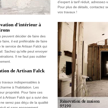
d’expert à tarif réduit, adressez
Pour plus de détails, contactez 
vos travaux !
vation d'intérieur à
irons
 peuvent décider de faire des
 faire, il est préférable de faire
 le service de Artisan Falck qui
ail. Sachez qu'elle peut envoyer
rations. Il ne faut pas oublier
agement.
ntion de Artisan Falck
es travaux indispensables à
charme à l'habitation. Les
eur propriété. Pour faire ces
pel à Artisan Falck qui a suivi des
 ne serez pas déçu de la qualité
ratuit et sans engagement.