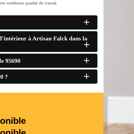
ne meilleure qualité de travail.
+
d'intérieur à Artisan Falck dans la
+
+
le 95690
+
90 ?
onible
onible