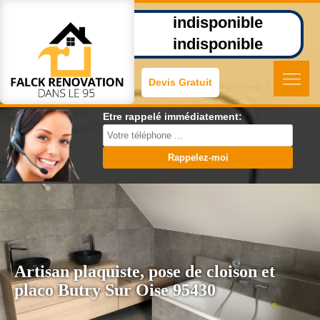
indisponible
indisponible
Devis Gratuit
Etre rappelé immédiatement:
Artisan plaquiste, pose de cloison et
placo Butry Sur Oise 95430