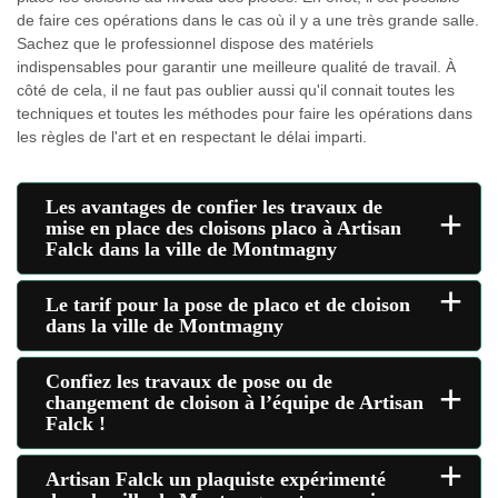
de faire ces opérations dans le cas où il y a une très grande salle.
Sachez que le professionnel dispose des matériels
indispensables pour garantir une meilleure qualité de travail. À
côté de cela, il ne faut pas oublier aussi qu'il connait toutes les
techniques et toutes les méthodes pour faire les opérations dans
les règles de l'art et en respectant le délai imparti.
Les avantages de confier les travaux de
+
mise en place des cloisons placo à Artisan
Falck dans la ville de Montmagny
+
Le tarif pour la pose de placo et de cloison
dans la ville de Montmagny
Confiez les travaux de pose ou de
+
changement de cloison à l’équipe de Artisan
Falck !
+
Artisan Falck un plaquiste expérimenté