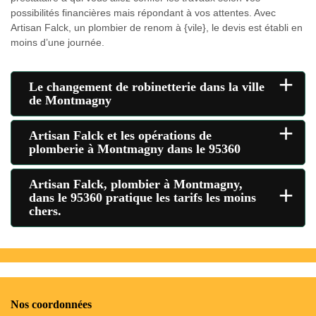
possibilités financières mais répondant à vos attentes. Avec
Artisan Falck, un plombier de renom à {vile}, le devis est établi en
moins d’une journée.
+
Le changement de robinetterie dans la ville
de Montmagny
+
Artisan Falck et les opérations de
plomberie à Montmagny dans le 95360
Artisan Falck, plombier à Montmagny,
+
dans le 95360 pratique les tarifs les moins
chers.
Nos coordonnées