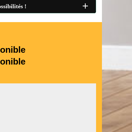
+
sibilités !
onible
onible