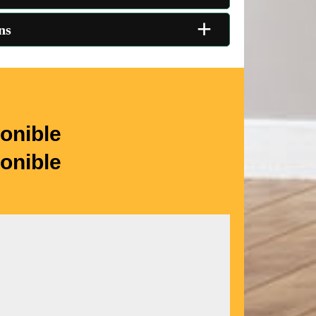
+
ns
onible
onible